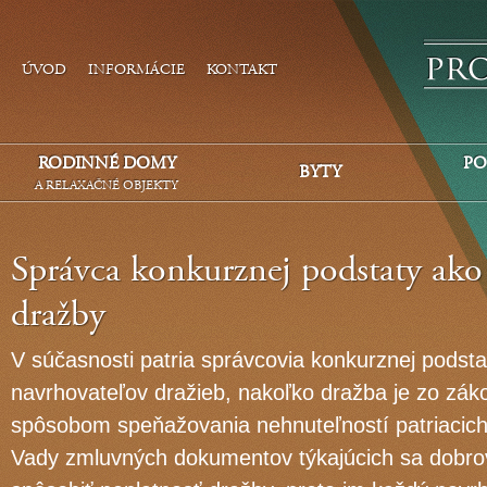
ÚVOD
INFORMÁCIE
KONTAKT
RODINNÉ DOMY
PO
BYTY
A RELAXAČNÉ OBJEKTY
Správca konkurznej podstaty ako
dražby
V súčasnosti patria správcovia konkurznej podst
navrhovateľov dražieb, nakoľko dražba je zo zák
spôsobom speňažovania nehnuteľností patriacich
Vady zmluvných dokumentov týkajúcich sa dobro