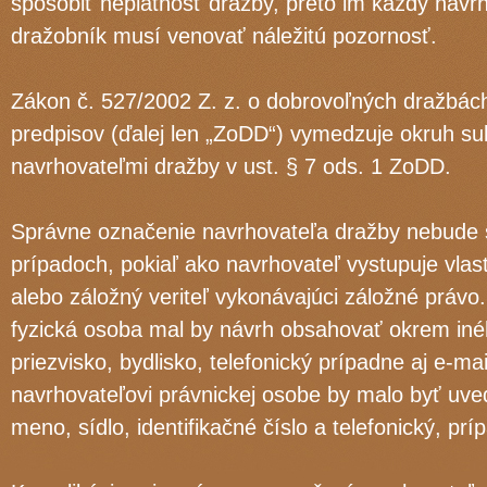
spôsobiť neplatnosť dražby, preto im každý navrh
dražobník musí venovať náležitú pozornosť.
Zákon č. 527/2002 Z. z. o dobrovoľných dražbác
predpisov (ďalej len „ZoDD“) vymedzuje okruh su
navrhovateľmi dražby v ust. § 7 ods. 1 ZoDD.
Správne označenie navrhovateľa dražby nebude
prípadoch, pokiaľ ako navrhovateľ vystupuje vla
alebo záložný veriteľ vykonávajúci záložné právo
fyzická osoba mal by návrh obsahovať okrem in
priezvisko, bydlisko, telefonický prípadne aj e-mai
navrhovateľovi právnickej osobe by malo byť uv
meno, sídlo, identifikačné číslo a telefonický, pr