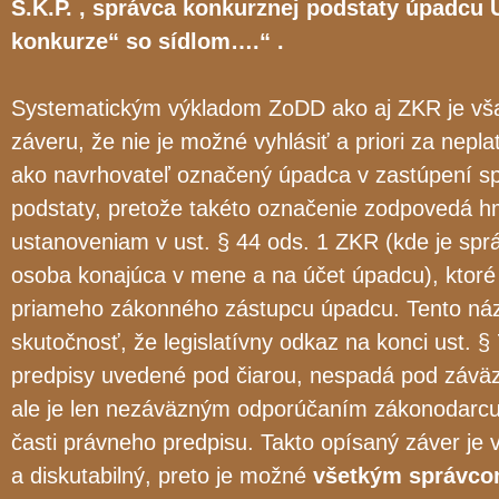
S.K.P. , správca konkurznej podstaty úpadcu Ú.
konkurze“ so sídlom….“ .
Systematickým výkladom ZoDD ako aj ZKR je vša
záveru, že nie je možné vyhlásiť a priori za nepla
ako navrhovateľ označený úpadca v zastúpení s
podstaty, pretože takéto označenie zodpovedá 
ustanoveniam v ust. § 44 ods. 1 ZKR (kde je sp
osoba konajúca v mene a na účet úpadcu), ktoré
priameho zákonného zástupcu úpadcu. Tento názor
skutočnosť, že legislatívny odkaz na konci ust. 
predpisy uvedené pod čiarou, nespadá pod záväz
ale je len nezáväzným odporúčaním zákonodarcu 
časti právneho predpisu. Takto opísaný záver je 
a diskutabilný, preto je možné
všetkým správcom