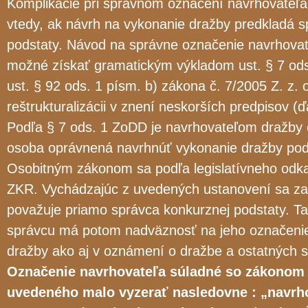
Komplikácie pri správnom označení navrhovateľ
vtedy, ak návrh na vykonanie dražby predkladá s
podstaty. Návod na správne označenie navrhovat
možné získať gramatickým výkladom ust. § 7 ods
ust. § 92 ods. 1 písm. b) zákona č. 7/2005 Z. z. 
reštrukturalizácii v znení neskorších predpisov (ď
Podľa § 7 ods. 1 ZoDD je navrhovateľom dražby o
osoba oprávnená navrhnúť vykonanie dražby pod
Osobitným zákonom sa podľa legislatívneho odk
ZKR. Vychádzajúc z uvedených ustanovení sa za
považuje priamo správca konkurznej podstaty. T
správcu má potom nadväznosť na jeho označenie
dražby ako aj v oznámení o dražbe a ostatných 
Označenie navrhovateľa súladné so zákonom 
uvedeného malo vyzerať nasledovne : „navrho